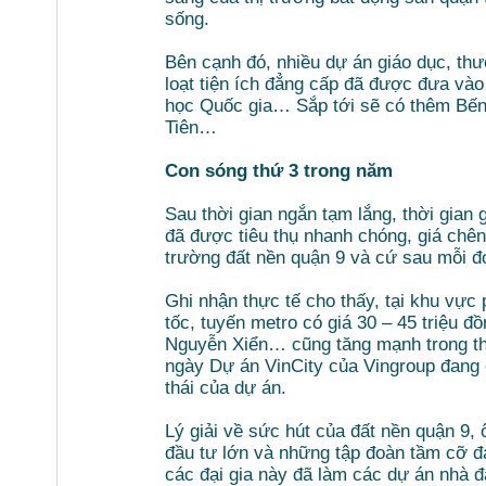
sống.
Bên cạnh đó, nhiều dự án giáo dục, th
loạt tiện ích đẳng cấp đã được đưa vào
học Quốc gia… Sắp tới sẽ có thêm Bến 
Tiên…
Con sóng thứ 3 trong năm
Sau thời gian ngắn tạm lắng, thời gian 
đã được tiêu thụ nhanh chóng, giá chênh
trường đất nền quận 9 và cứ sau mỗi đợ
Ghi nhận thực tế cho thấy, tại khu vự
tốc, tuyến metro có giá 30 – 45 triệu 
Nguyễn Xiển… cũng tăng mạnh trong thời
ngày Dự án VinCity của Vingroup đang c
thái của dự án.
Lý giải về sức hút của đất nền quận 
đầu tư lớn và những tập đoàn tầm cỡ đ
các đại gia này đã làm các dự án nhà đ