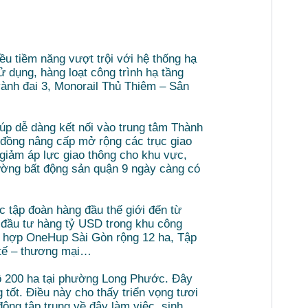
u tiềm năng vượt trội với hệ thống hạ
dụng, hàng loạt công trình hạ tầng
vành đai 3, Monorail Thủ Thiêm – Sân
iúp dễ dàng kết nối vào trung tâm Thành
 đồng nâng cấp mở rộng các trục giao
iảm áp lực giao thông cho khu vực,
rường bất động sản quận 9 ngày càng có
ác tập đoàn hàng đầu thế giới đến từ
 đầu tư hàng tỷ USD trong khu công
c hợp OneHup Sài Gòn rộng 12 ha, Tập
 tế – thương mại…
 200 ha tại phường Long Phước. Đây
 tốt. Điều này cho thấy triển vọng tươi
ộng tập trung về đây làm việc, sinh