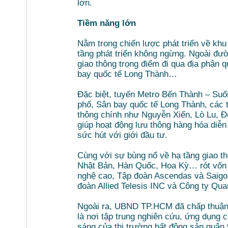
lớn.
Tiềm năng lớn
Nằm trong chiến lược phát triển về kh
tầng phát triển không ngừng. Ngoài đư
giao thông trọng điểm đi qua địa phận 
bay quốc tế Long Thành…
Đặc biệt, tuyến Metro Bến Thành – Suối
phố, Sân bay quốc tế Long Thành, các 
thông chính như Nguyễn Xiển, Lò Lu, 
giúp hoạt động lưu thông hàng hóa diễn
sức hút với giới đầu tư.
Cùng với sự bùng nổ về hạ tầng giao thô
Nhật Bản, Hàn Quốc, Hoa Kỳ… rót vốn v
nghệ cao, Tập đoàn Ascendas và Saigo
đoàn Allied Telesis INC và Công ty Qu
Ngoài ra, UBND TP.HCM đã chấp thuận
là nơi tập trung nghiên cứu, ứng dụng c
sáng của thị trường bất động sản quận 