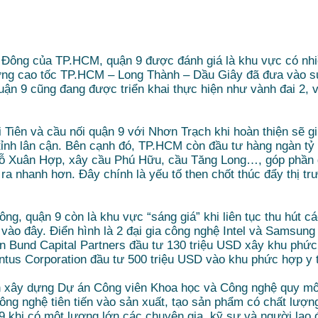
u Đông của TP.HCM, quận 9 được đánh giá là khu vực có nhiề
ờng cao tốc TP.HCM – Long Thành – Dầu Giây đã đưa vào sử 
quận 9 cũng đang được triển khai thực hiện như vành đai 2, 
 Tiên và cầu nối quận 9 với Nhơn Trạch khi hoàn thiện sẽ g
tỉnh lân cận. Bên cạnh đó, TP.HCM còn đầu tư hàng ngàn tỷ
Đỗ Xuân Hợp, xây cầu Phú Hữu, cầu Tăng Long…, góp phần g
 ra nhanh hơn. Đây chính là yếu tố then chốt thúc đẩy thị t
ng, quận 9 còn là khu vực “sáng giá” khi liên tục thu hút c
ào đây. Điển hình là 2 đại gia công nghệ Intel và Samsung
n Bund Capital Partners đầu tư 130 triệu USD xây khu phứ
antus Corporation đầu tư 500 triệu USD vào khu phức hợp y
 xây dựng Dự án Công viên Khoa học và Công nghệ quy mô
ông nghệ tiên tiến vào sản xuất, tạo sản phẩm có chất lượng
9 khi có một lượng lớn các chuyên gia, kỹ sư và người lao đ