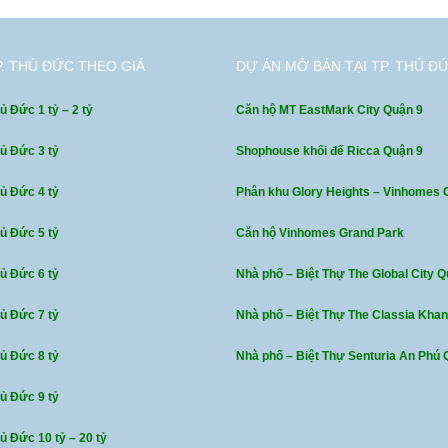
P. THỦ ĐỨC THEO GIÁ
DỰ ÁN MỞ BÁN TẠI TP. THỦ Đ
ủ Đức 1 tỷ – 2 tỷ
Căn hộ MT EastMark City Quận 9
hủ Đức 3 tỷ
Shophouse khối đế Ricca Quận 9
hủ Đức 4 tỷ
Phân khu Glory Heights – Vinhomes 
hủ Đức 5 tỷ
Căn hộ Vinhomes Grand Park
hủ Đức 6 tỷ
Nhà phố – Biệt Thự The Global City Q
hủ Đức 7 tỷ
Nhà phố – Biệt Thự The Classia Kha
hủ Đức 8 tỷ
Nhà phố – Biệt Thự Senturia An Phú 
hủ Đức 9 tỷ
ủ Đức 10 tỷ – 20 tỷ