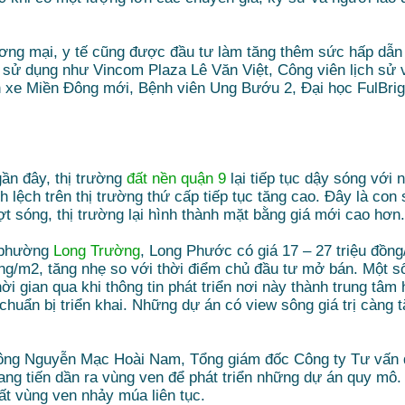
ương mại, y tế cũng được đầu tư làm tăng thêm sức hấp dẫn
 sử dụng như Vincom Plaza Lê Văn Việt, Công viên lịch sử v
xe Miền Đông mới, Bệnh viên Ung Bướu 2, Đại học FulBrigh
gần đây, thị trường
đất nền quận 9
lại tiếp tục dậy sóng với
 lệch trên thị trường thứ cấp tiếp tục tăng cao. Đây là con
t sóng, thị trường lại hình thành mặt bằng giá mới cao hơn
c phường
Long Trường
, Long Phước có giá 17 – 27 triệu đồn
đồng/m2, tăng nhẹ so với thời điểm chủ đầu tư mở bán. Một 
 gian qua khi thông tin phát triển nơi này thành trung tâ
huẩn bị triển khai. Những dự án có view sông giá trị càng t
9, ông Nguyễn Mạc Hoài Nam, Tổng giám đốc Công ty Tư vấn
ang tiến dần ra vùng ven để phát triển những dự án quy mô.
ất vùng ven nhảy múa liên tục.