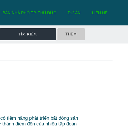
BÁN NHÀ PHỐ TP. THỦ ĐỨC
DỰ ÁN
LIÊN HỆ
THÊM
 có tiềm năng phát triển bất động sản
rở thành điểm đến của nhiều tập đoàn