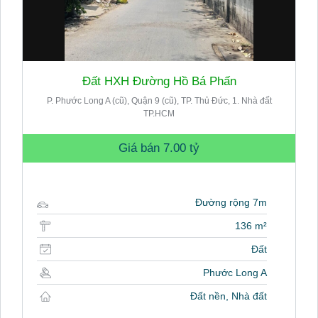
Đất HXH Đường Hồ Bá Phấn
P. Phước Long A (cũ), Quận 9 (cũ), TP. Thủ Đức, 1. Nhà đất
TP.HCM
Giá bán
7.00 tỷ
Đường rộng 7m
136 m²
Đất
Phước Long A
Đất nền, Nhà đất