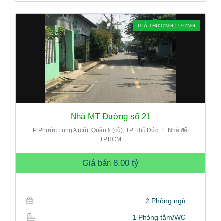
GIÁ THƯƠNG LƯỢNG
Nhà MT Đường số 21
P. Phước Long A (cũ), Quận 9 (cũ), TP. Thủ Đức, 1. Nhà đất
TP.HCM
Giá bán
8.00 tỷ
2 Phòng ngủ
1 Phòng tắm/WC