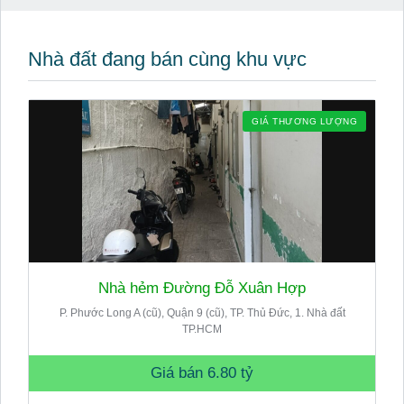
Nhà đất đang bán cùng khu vực
GIÁ THƯƠNG LƯỢNG
Nhà hẻm Đường Đỗ Xuân Hợp
P. Phước Long A (cũ), Quận 9 (cũ), TP. Thủ Đức, 1. Nhà đất
TP.HCM
Giá bán
6.80 tỷ