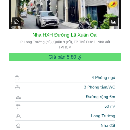
Nhà HXH Đường Lã Xuân Oai
P. Long Trường (cũ), Quận 9 (cũ), TP. Thủ Đức 1. Nhà đất
TP.HCM
Giá bán
5.80 tỷ
4 Phòng ngủ
3 Phòng tắm/WC
Đường rộng 6m
50 m²
Long Trường
Nhà đất