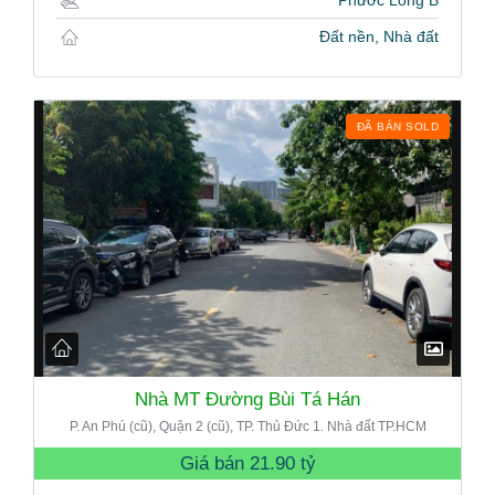
Phước Long B
Đất nền, Nhà đất
ĐÃ BÁN SOLD
Nhà MT Đường Bùi Tá Hán
P. An Phú (cũ), Quận 2 (cũ), TP. Thủ Đức 1. Nhà đất TP.HCM
Giá bán
21.90 tỷ