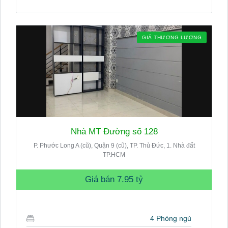
GIÁ THƯƠNG LƯỢNG
Nhà MT Đường số 128
P. Phước Long A (cũ), Quận 9 (cũ), TP. Thủ Đức, 1. Nhà đất
TP.HCM
Giá bán
7.95 tỷ
4 Phòng ngủ