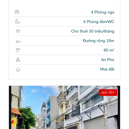
4 Phòng ngủ
4 Phòng tắm/WC
Cho thuê 30 triệu/tháng
Đường rộng 18m
80 m²
An Phú
Nhà đất
GIÁ TỐT