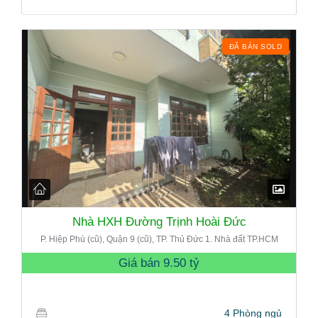
ĐÃ BÁN SOLD
Nhà HXH Đường Trịnh Hoài Đức
P. Hiệp Phú (cũ), Quận 9 (cũ), TP. Thủ Đức 1. Nhà đất TP.HCM
Giá bán
9.50 tỷ
4 Phòng ngủ