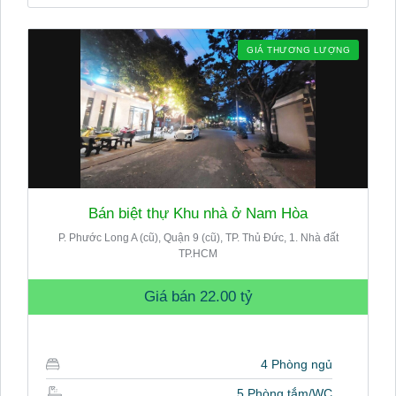
GIÁ THƯƠNG LƯỢNG
Bán biệt thự Khu nhà ở Nam Hòa
P. Phước Long A (cũ), Quận 9 (cũ), TP. Thủ Đức, 1. Nhà đất
TP.HCM
Giá bán
22.00 tỷ
4 Phòng ngủ
5 Phòng tắm/WC