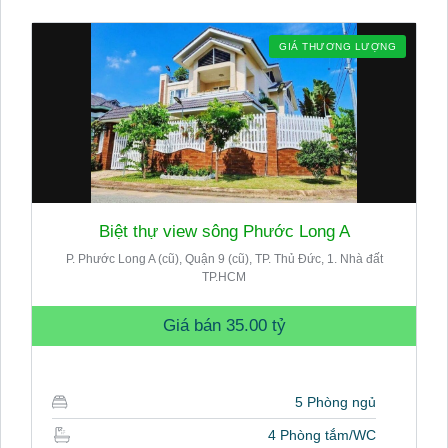
GIÁ THƯƠNG LƯỢNG
Biệt thự view sông Phước Long A
P. Phước Long A (cũ), Quận 9 (cũ), TP. Thủ Đức, 1. Nhà đất
TP.HCM
Giá bán
35.00 tỷ
5 Phòng ngủ
4 Phòng tắm/WC