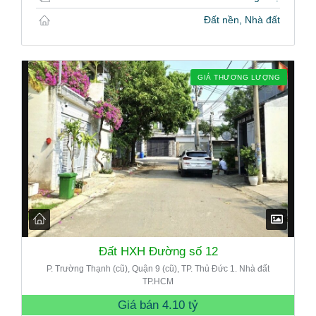
Đất nền, Nhà đất
GIÁ THƯƠNG LƯỢNG
Đất HXH Đường số 12
P. Trường Thạnh (cũ), Quận 9 (cũ), TP. Thủ Đức 1. Nhà đất
TP.HCM
Giá bán
4.10 tỷ