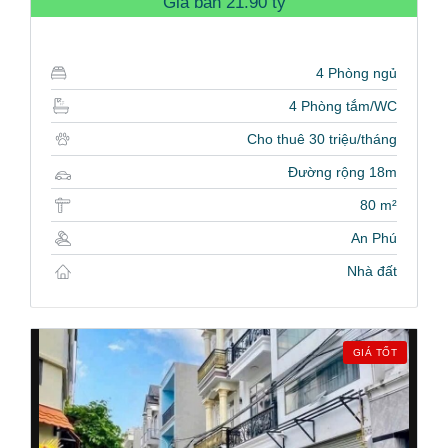
Giá bán
21.90 tỷ
4 Phòng ngủ
4 Phòng tắm/WC
Cho thuê 30 triệu/tháng
Đường rộng 18m
80 m²
An Phú
Nhà đất
GIÁ TỐT