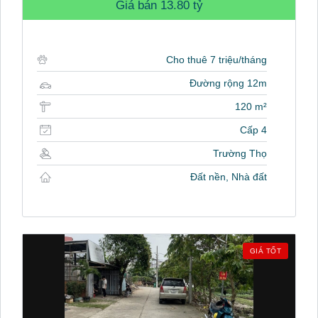
Giá bán
13.80 tỷ
Cho thuê 7 triệu/tháng
Đường rộng 12m
120 m²
Cấp 4
Trường Thọ
Đất nền, Nhà đất
GIÁ TỐT