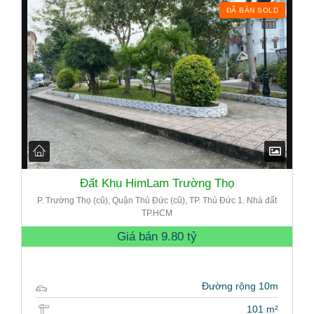
ĐÃ BÁN SOLD
Đất Khu HimLam Trường Thọ
P. Trường Thọ (cũ), Quận Thủ Đức (cũ), TP. Thủ Đức 1. Nhà đất
TP.HCM
Giá bán
9.80 tỷ
Đường rộng 10m
101 m²