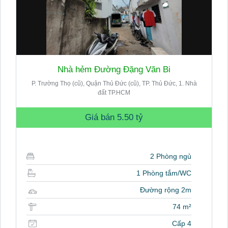
Nhà hẻm Đường Đặng Văn Bi
P. Trường Thọ (cũ), Quận Thủ Đức (cũ), TP. Thủ Đức, 1. Nhà
đất TP.HCM
Giá bán
5.50 tỷ
2 Phòng ngủ
1 Phòng tắm/WC
Đường rộng 2m
74 m²
Cấp 4