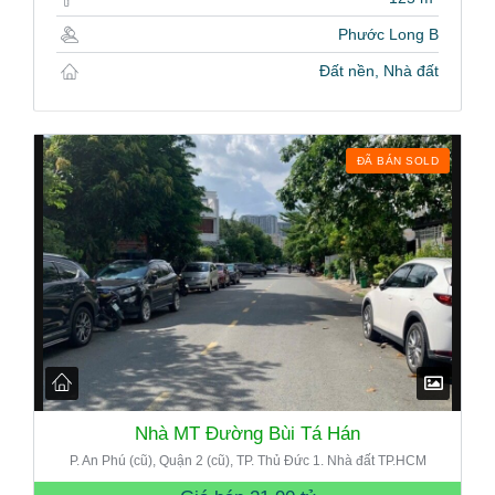
Phước Long B
Đất nền, Nhà đất
ĐÃ BÁN SOLD
Nhà MT Đường Bùi Tá Hán
P. An Phú (cũ), Quận 2 (cũ), TP. Thủ Đức 1. Nhà đất TP.HCM