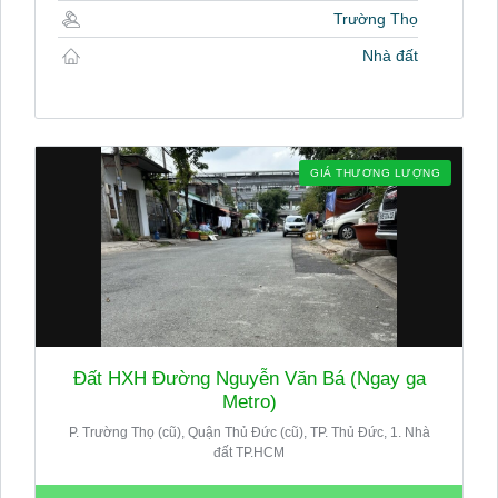
Trường Thọ
Nhà đất
GIÁ THƯƠNG LƯỢNG
Đất HXH Đường Nguyễn Văn Bá (Ngay ga
Metro)
P. Trường Thọ (cũ), Quận Thủ Đức (cũ), TP. Thủ Đức, 1. Nhà
đất TP.HCM