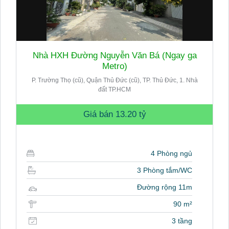
Nhà HXH Đường Nguyễn Văn Bá (Ngay ga
Metro)
P. Trường Thọ (cũ), Quận Thủ Đức (cũ), TP. Thủ Đức, 1. Nhà
đất TP.HCM
Giá bán
13.20 tỷ
4 Phòng ngủ
3 Phòng tắm/WC
Đường rộng 11m
90 m²
3 tầng