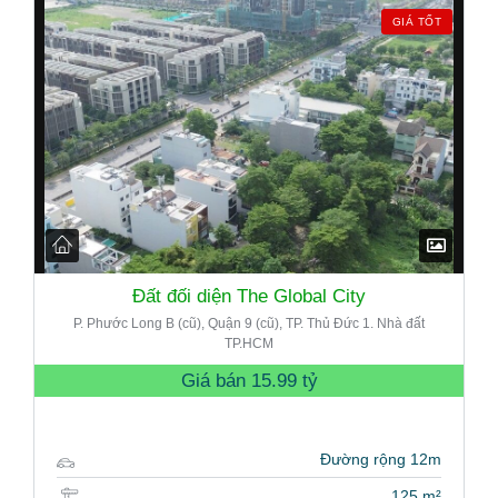
GIÁ TỐT
Đất đối diện The Global City
P. Phước Long B (cũ), Quận 9 (cũ), TP. Thủ Đức 1. Nhà đất
TP.HCM
Giá bán
15.99 tỷ
Đường rộng 12m
125 m²