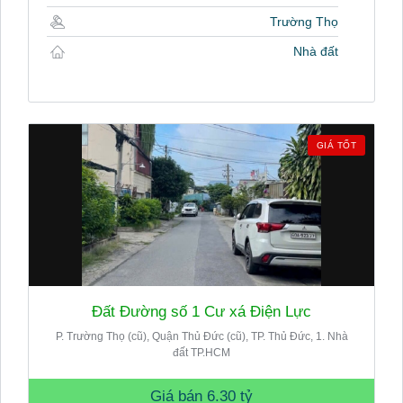
Trường Thọ
Nhà đất
GIÁ TỐT
Đất Đường số 1 Cư xá Điện Lực
P. Trường Thọ (cũ), Quận Thủ Đức (cũ), TP. Thủ Đức, 1. Nhà
đất TP.HCM
Giá bán
6.30 tỷ