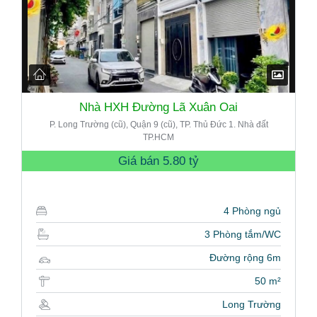
Nhà HXH Đường Lã Xuân Oai
P. Long Trường (cũ), Quận 9 (cũ), TP. Thủ Đức 1. Nhà đất
TP.HCM
Giá bán
5.80 tỷ
4 Phòng ngủ
3 Phòng tắm/WC
Đường rộng 6m
50 m²
Long Trường