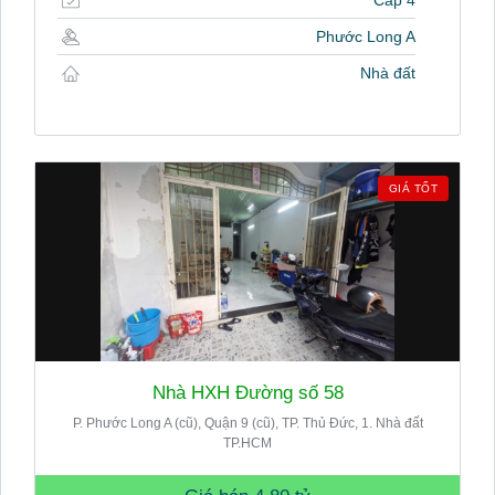
Phước Long A
Nhà đất
GIÁ TỐT
Nhà HXH Đường số 58
P. Phước Long A (cũ), Quận 9 (cũ), TP. Thủ Đức, 1. Nhà đất
TP.HCM