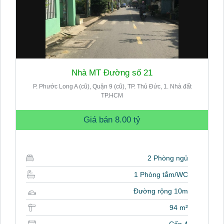
Nhà MT Đường số 21
P. Phước Long A (cũ), Quận 9 (cũ), TP. Thủ Đức, 1. Nhà đất
TP.HCM
Giá bán
8.00 tỷ
2 Phòng ngủ
1 Phòng tắm/WC
Đường rộng 10m
94 m²
Cấp 4