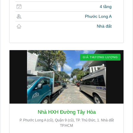
4 tầng
Phước Long A
Nhà đất
GIÁ THƯƠNG LƯỢNG
Nhà HXH Đường Tây Hòa
P. Phước Long A (cũ), Quận 9 (cũ), TP. Thủ Đức, 1. Nhà đất
TP.HCM