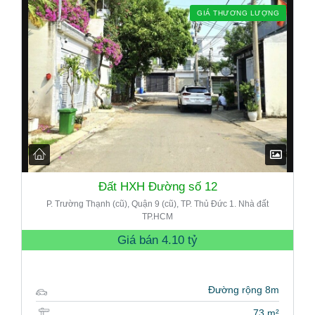
GIÁ THƯƠNG LƯỢNG
Đất HXH Đường số 12
P. Trường Thạnh (cũ), Quận 9 (cũ), TP. Thủ Đức 1. Nhà đất
TP.HCM
Giá bán
4.10 tỷ
Đường rộng 8m
73 m²