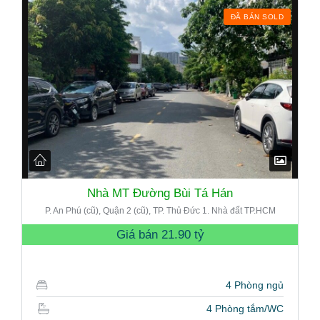
ĐÃ BÁN SOLD
Nhà MT Đường Bùi Tá Hán
P. An Phú (cũ), Quận 2 (cũ), TP. Thủ Đức 1. Nhà đất TP.HCM
Giá bán
21.90 tỷ
4 Phòng ngủ
4 Phòng tắm/WC