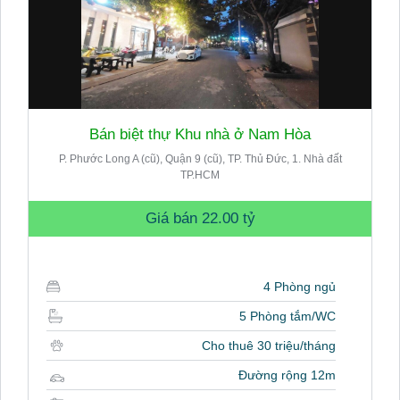
Bán biệt thự Khu nhà ở Nam Hòa
P. Phước Long A (cũ), Quận 9 (cũ), TP. Thủ Đức, 1. Nhà đất
TP.HCM
Giá bán
22.00 tỷ
4 Phòng ngủ
5 Phòng tắm/WC
Cho thuê 30 triệu/tháng
Đường rộng 12m