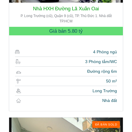
Nhà HXH Đường Lã Xuân Oai
P. Long Trường (cũ), Quận 9 (cũ), TP. Thủ Đức 1. Nhà đất
TP.HCM
Giá bán
5.80 tỷ
4 Phòng ngủ
3 Phòng tắm/WC
Đường rộng 6m
50 m²
Long Trường
Nhà đất
ĐÃ BÁN SOLD