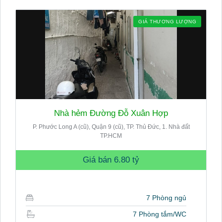
GIÁ THƯƠNG LƯỢNG
Nhà hẻm Đường Đỗ Xuân Hợp
P. Phước Long A (cũ), Quận 9 (cũ), TP. Thủ Đức, 1. Nhà đất
TP.HCM
Giá bán
6.80 tỷ
7 Phòng ngủ
7 Phòng tắm/WC