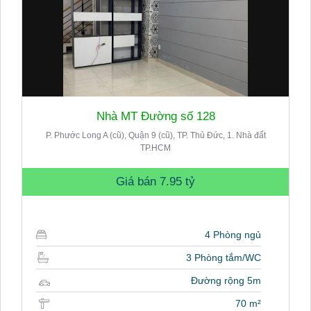
Nhà MT Đường số 128
P. Phước Long A (cũ), Quận 9 (cũ), TP. Thủ Đức, 1. Nhà đất
TP.HCM
Giá bán
7.95 tỷ
4 Phòng ngủ
3 Phòng tắm/WC
Đường rộng 5m
70 m²