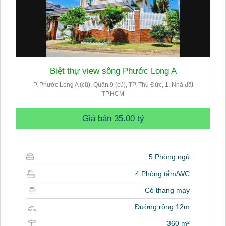
Biệt thự view sông Phước Long A
P. Phước Long A (cũ), Quận 9 (cũ), TP. Thủ Đức, 1. Nhà đất
TP.HCM
Giá bán
35.00 tỷ
5 Phòng ngủ
4 Phòng tắm/WC
Có thang máy
Đường rộng 12m
360 m²