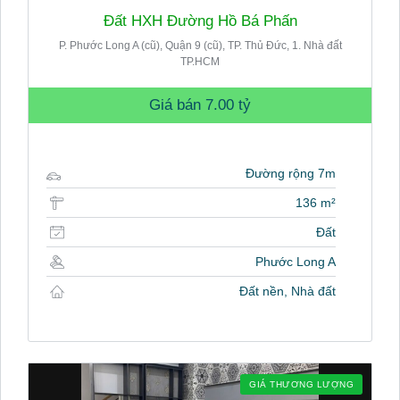
Đất HXH Đường Hồ Bá Phấn
P. Phước Long A (cũ), Quận 9 (cũ), TP. Thủ Đức, 1. Nhà đất
TP.HCM
Giá bán
7.00 tỷ
Đường rộng 7m
136 m²
Đất
Phước Long A
Đất nền, Nhà đất
GIÁ THƯƠNG LƯỢNG