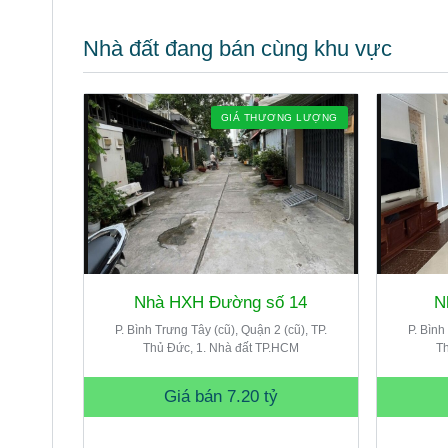
Nhà đất đang bán cùng khu vực
GIÁ THƯƠNG LƯỢNG
Nhà HXH Đường số 14
N
P. Bình Trưng Tây (cũ), Quận 2 (cũ), TP.
P. Bình
Thủ Đức, 1. Nhà đất TP.HCM
Th
Giá bán
7.20 tỷ