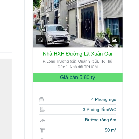
Nhà HXH Đường Lã Xuân Oai
P. Long Trường (cũ), Quận 9 (cũ), TP. Thủ
Đức 1. Nhà đất TP.HCM
Giá bán
5.80 tỷ
4 Phòng ngủ
3 Phòng tắm/WC
Đường rộng 6m
50 m²