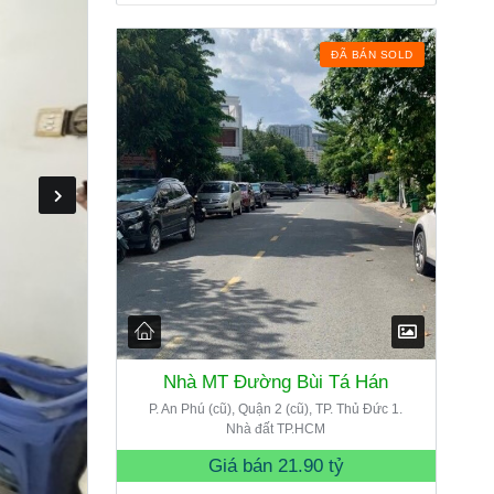
ĐÃ BÁN SOLD
Nhà MT Đường Bùi Tá Hán
P. An Phú (cũ), Quận 2 (cũ), TP. Thủ Đức 1.
Nhà đất TP.HCM
Giá bán
21.90 tỷ