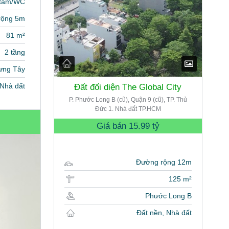
 tắm/WC
rộng 5m
81 m²
2 tầng
ưng Tây
Nhà đất
Đất đối diện The Global City
P. Phước Long B (cũ), Quận 9 (cũ), TP. Thủ
Đức 1. Nhà đất TP.HCM
Giá bán
15.99 tỷ
Đường rộng 12m
125 m²
Phước Long B
Đất nền, Nhà đất