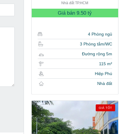
Nhà đất TP.HCM
Giá bán
9.50 tỷ
4 Phòng ngủ
3 Phòng tắm/WC
Đường rộng 5m
115 m²
Hiệp Phú
Nhà đất
GIÁ TỐT