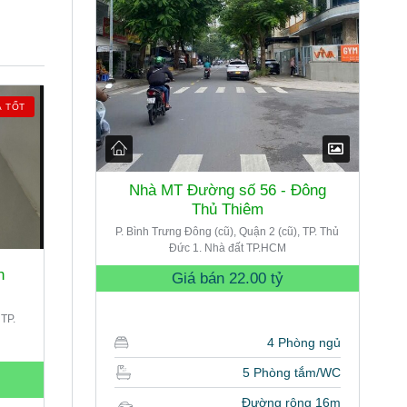
Á TỐT
Nhà MT Đường số 56 - Đông
Thủ Thiêm
P. Bình Trưng Đông (cũ), Quận 2 (cũ), TP. Thủ
Đức 1. Nhà đất TP.HCM
n
Giá bán
22.00 tỷ
 TP.
4 Phòng ngủ
5 Phòng tắm/WC
Đường rộng 16m