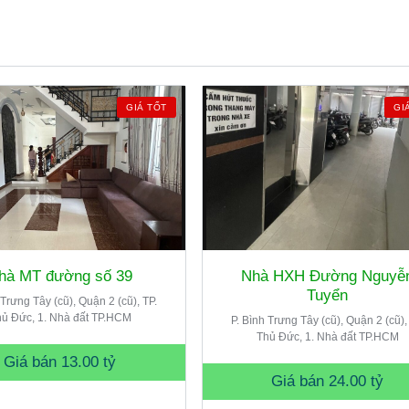
GIÁ TỐT
GI
hà MT đường số 39
Nhà HXH Đường Nguyễ
Tuyển
 Trưng Tây (cũ), Quận 2 (cũ), TP.
ủ Đức, 1. Nhà đất TP.HCM
P. Bình Trưng Tây (cũ), Quận 2 (cũ),
Thủ Đức, 1. Nhà đất TP.HCM
Giá bán
13.00 tỷ
Giá bán
24.00 tỷ