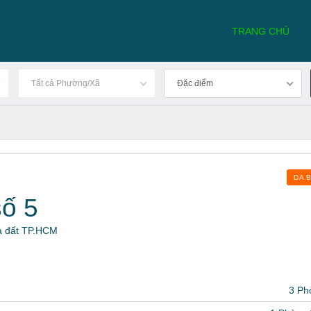
TRANG CHỦ
Tất cả Phường/Xã
Đặc điểm
DA 
số 5
hà đất TP.HCM
3 Ph