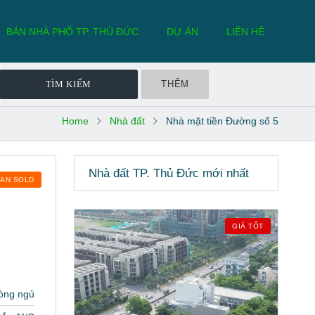
BÁN NHÀ PHỐ TP. THỦ ĐỨC
DỰ ÁN
LIÊN HỆ
THÊM
Home
Nhà đất
Nhà mặt tiền Đường số 5
Nhà đất TP. Thủ Đức mới nhất
BAN SOLD
GIÁ TỐT
òng ngủ