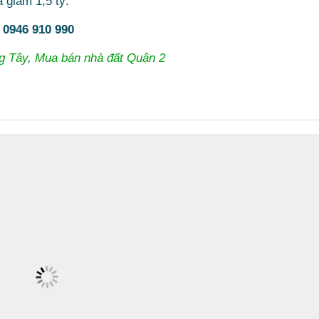
 giảm 1,5 tỷ.
:
0946 910 990
g Tây
,
Mua bán nhà đất Quận 2